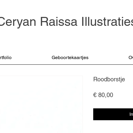
Ceryan Raissa Illustratie
tfolio
Geboortekaartjes
O
Roodborstje
Prijs
€ 80,00
I