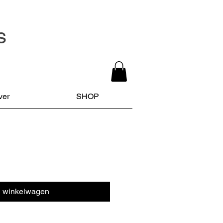
s
ver
SHOP
n winkelwagen