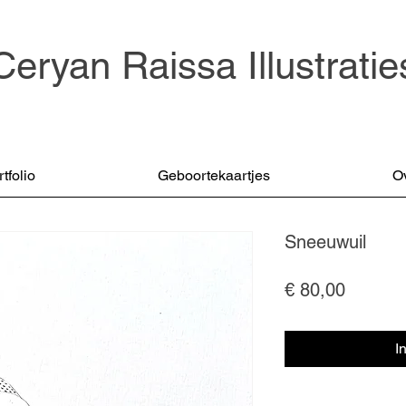
Ceryan Raissa Illustratie
tfolio
Geboortekaartjes
O
Sneeuwuil
Prijs
€ 80,00
I