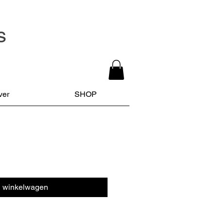
s
ver
SHOP
n winkelwagen